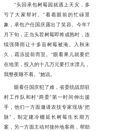
“头回承包树莓园就遇上天灾，多
亏了大家帮衬。”看着眼前的忙碌景
象，承包户任国庆露出了笑容。今年7
月下旬，正当头茬树莓即将成熟时，连
续强降雨让十多亩树莓被淹。入秋未
久，霜冻提前而至。“眼看果儿就要烂
在地里，投入的十几万元要打水漂儿，
我整夜睡不着。”她说。
眼看任国庆犯了难，省委统战部驻
村工作队和村“两委”第一时间伸出援
手，他们一方面邀请农技专家现场“把
脉”，制定建冷棚延长树莓生长期方
案，另一方面主动对接外地客商，帮助