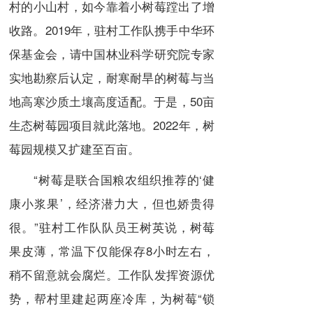
村的小山村，如今靠着小树莓蹚出了增
收路。2019年，驻村工作队携手中华环
保基金会，请中国林业科学研究院专家
实地勘察后认定，耐寒耐旱的树莓与当
地高寒沙质土壤高度适配。于是，50亩
生态树莓园项目就此落地。2022年，树
莓园规模又扩建至百亩。
“树莓是联合国粮农组织推荐的‘健
康小浆果’，经济潜力大，但也娇贵得
很。”驻村工作队队员王树英说，树莓
果皮薄，常温下仅能保存8小时左右，
稍不留意就会腐烂。工作队发挥资源优
势，帮村里建起两座冷库，为树莓“锁