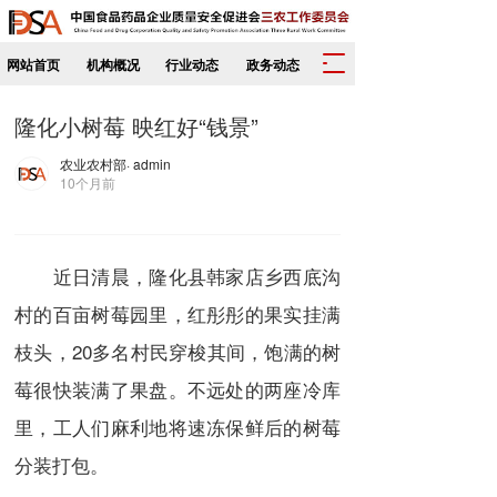
T
网站首页
机构概况
行业动态
政务动态
o
g
隆化小树莓 映红好“钱景”
g
l
农业农村部
· admin
e
10个月前
n
a
v
i
近日清晨，隆化县韩家店乡西底沟
g
a
村的百亩树莓园里，红彤彤的果实挂满
t
枝头，20多名村民穿梭其间，饱满的树
i
o
莓很快装满了果盘。不远处的两座冷库
n
里，工人们麻利地将速冻保鲜后的树莓
分装打包。