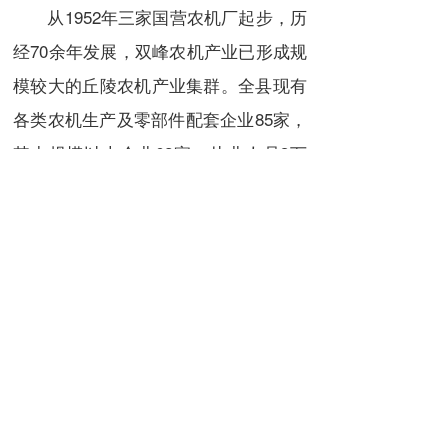
从1952年三家国营农机厂起步，历
经70余年发展，双峰农机产业已形成规
模较大的丘陵农机产业集群。全县现有
各类农机生产及零部件配套企业85家，
其中规模以上企业62家，从业人员3万
余人。2019年，永丰农机特色小镇纳入
湖南首批特色产业小镇；2023年，双峰
农机获评国家中小企业特色产业集群。
金秋的双峰，丰收的喜悦写在每个
农民的脸上。在这片充满创新活力的土
地上，智能农机正以其独特的技术优势
和实用性能，为保障国家粮食安全、推
动农业现代化贡献着“双峰力量”。