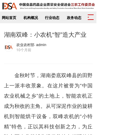
T
网站首页
机构概况
行业动态
政务动态
o
g
湖南双峰：小农机“智”造大产业
g
l
农业农村部
· admin
e
10个月前
n
a
v
i
金秋时节，湖南娄底双峰县的田野
g
a
上一派丰收景象。在这片被誉为“中国
t
农业机械之乡”的土地上，智能农机正
i
o
成为秋收的主角。从可深泥作业的旋耕
n
机到智能烘干设备，双峰农机的“小特
精”特色，正以其科技创新之力，为丘