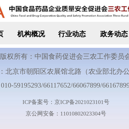
T
o
g
会
g
区） 
l
9
e
n
a
v
i
g
a
t
i
o
n