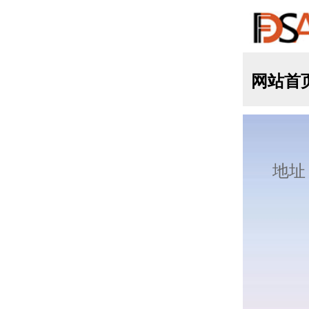
网站首页
机构概况
行业动态
政务动态
版权所有：中国食药促进会三农工作委员
地址：北京市朝阳区农展馆北路（农业部北办公
010-59195293/66117652/66067899/6616789
ICP备案号：京ICP备2021023101号
京公网安备：11010802023304号
支持
反馈
关注
数据