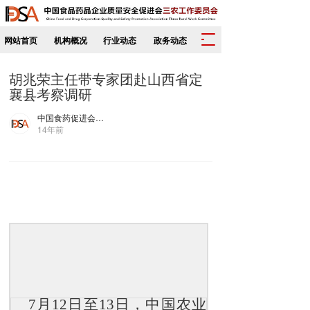
T
网站首页
机构概况
行业动态
政务动态
o
g
胡兆荣主任带专家团赴山西省定
g
襄县考察调研
l
e
中国食药促进会三农工作委员会
n
14年前
a
v
i
g
a
t
i
o
n
7月12日至13日，中国农业