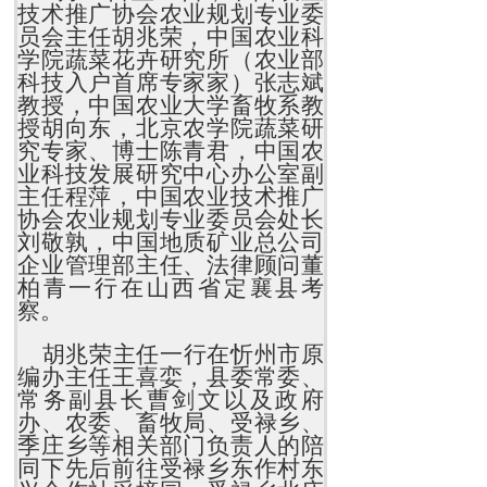
技术推广协会农业规划专业委
员会主任胡兆荣，中国农业科
学院蔬菜花卉研究所（农业部
科技入户首席专家家）张志斌
教授，中国农业大学畜牧系教
授胡向东，北京农学院蔬菜研
究专家、博士陈青君，中国农
业科技发展研究中心办公室副
主任程萍，中国农业技术推广
协会农业规划专业委员会处长
刘敬孰，中国地质矿业总公司
企业管理部主任、法律顾问董
柏青一行在山西省定襄县考
察。
胡兆荣主任一行在忻州市原
编办主任王喜娈，县委常委、
常务副县长曹剑文以及政府
办、农委、畜牧局、受禄乡、
季庄乡等相关部门负责人的陪
同下先后前往受禄乡东作村东