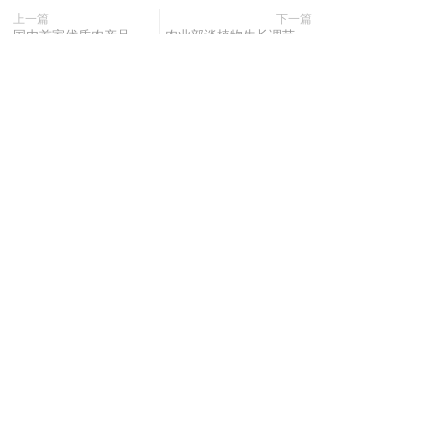
上一篇
下一篇
国内首家优质农产品WO2O电商平台在呼市上线运行
农业部谈植物生长调节剂相关问题
长按或扫码识别 分享给好友
分享
收藏
0
0
全部评论